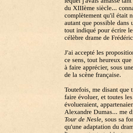
lequel j'avais amassé tant
du XIIIème siècle... conn
complètement qu'il était n
autant que possible dans u
tout indiqué pour écrire l
célèbre drame de Frédéri
J'ai accepté les proposit
ce sens, tout heureux que 
à faire apprécier, sous un
de la scène française.
Toutefois, me disant que t
faire évoluer, et toutes le
évolueraient, appartenaien
Alexandre Dumas... me dis
Tour de Nesle
, sous sa fo
qu'une adaptation du drame