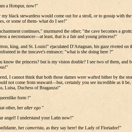
 am a Hotspur, now!"
y my black stewardess would come out for a stroll, or to gossip with the
es, or some of them- what do I see!"
chantment continues," murmured the other; "the cave becomes a grotto
ress a necromancer—at least, that is a fair and young princess!"
ron, king, and St. Louis!" ejaculated D'Artagnan, his gaze riveted on t
enframed in the inncave's entrance; "what is she doing here ?"
 know the princess? but is my vision double? I see two of them, and b
ous!"
end, I cannot think that both those dames were wafted hither by the sto
uld not come from seaward—but, certainly you see incredible as it be,
s, Luisa, Duchess of Braganza!"
 queenlike form !"
at other, her
alter ego
"
ar angel! I understand your Latin now!"
nfidante, her
camerista
, as they say here! the Lady of Floriador!"