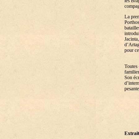
les Bra
compagn
La prem
Porthos
bataill
introdu
Jacinta,
d’Artag
pour ce
Toutes 
familie
Son écr
d’inter
pesante
Extrai