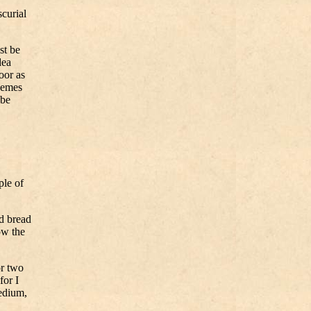
curial
st be
dea
oor as
chemes
 be
ple of
d bread
ow the
or two
for I
tedium,