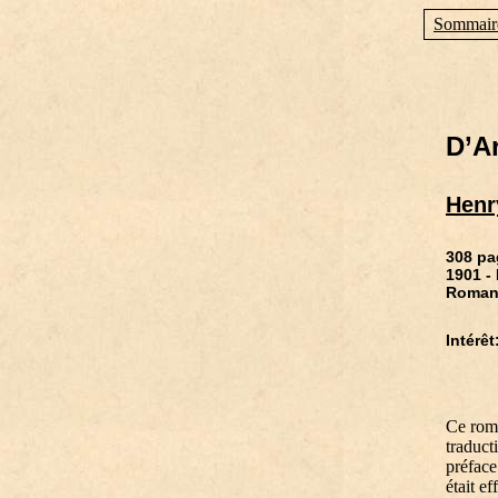
Sommair
D’A
Henr
308 pa
1901 -
Roma
Intérêt:
Ce rom
traduct
préface
était e