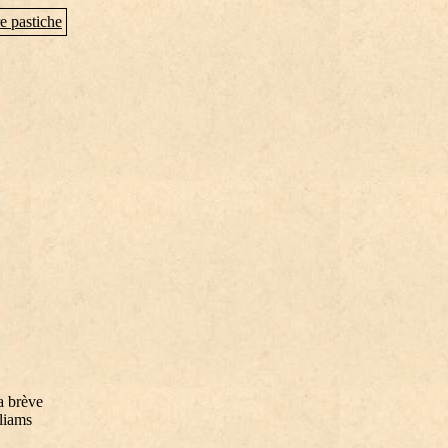
e pastiche
a brève
lliams