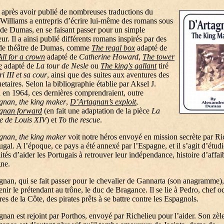
, après avoir publié de nombreuses traductions du
 Williams a entrepris d’écrire lui-même des romans sous
de Dumas, en se faisant passer pour un simple
eur. Il a ainsi publié différents romans inspirés par des
 de théâtre de Dumas, comme
The regal box
adapté de
All for a crown
adapté de
Catherine Howard
,
The tower
e
adapté de
La tour de Nesle
ou
The king's gallant
tiré
i III et sa cour
, ainsi que des suites aux aventures des
taires. Selon la bibliographie établie par Aksel J.
 en 1964, ces dernières comprendraient, outre
gnan, the king maker
,
D’Artagnan’s exploit
,
gnan forward
(en fait une adaptation de la pièce
La
e de Louis XIV
) et
To the rescue
.
gnan, the king maker
voit notre héros envoyé en mission secrète par Ri
ugal. A l’époque, ce pays a été annexé par l’Espagne, et il s’agit d’étudi
lités d’aider les Portugais à retrouver leur indépendance, histoire d’affaib
ne.
nan, qui se fait passer pour le chevalier de Gannarta (son anagramme),
enir le prétendant au trône, le duc de Bragance. Il se lie à Pedro, chef o
res de la Côte, des pirates prêts à se battre contre les Espagnols.
nan est rejoint par Porthos, envoyé par Richelieu pour l’aider. Son zèl