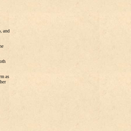
, and
he
oth
rm as
 her