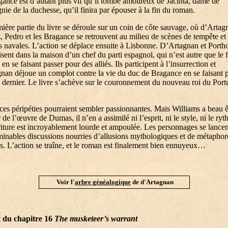
gance est d’autant plus vif qu’il tombe amoureux de Jacinta, dame de
ie de la duchesse, qu’il finira par épouser à la fin du roman.
ière partie du livre se déroule sur un coin de côte sauvage, où d’Artag
, Pedro et les Bragance se retrouvent au milieu de scènes de tempête et
es navales. L’action se déplace ensuite à Lisbonne. D’Artagnan et Porth
isent dans la maison d’un chef du parti espagnol, qui n’est autre que le 
 en se faisant passer pour des alliés. Ils participent à l’insurrection et
nan déjoue un complot contre la vie du duc de Bragance en se faisant 
 dernier. Le livre s’achève sur le couronnement du nouveau roi du Port
ces péripéties pourraient sembler passionnantes. Mais Williams a beau ê
r de l’œuvre de Dumas, il n’en a assimilé ni l’esprit, ni le style, ni le ry
iture est incroyablement lourde et ampoulée. Les personnages se lance
minables discussions nourries d’allusions mythologiques et de métaphor
s. L’action se traîne, et le roman est finalement bien ennuyeux…
Voir l'
arbre généalogique
de d'Artagnan
t du chapitre 16
The musketeer’s warrant