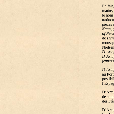
En fait
maître,
le nom 
traduct
pièces
Kean,
of Nesl
de
Henr
mousque
Nielsen
D’Arta
D’Arta
jeuness
D’Arta
au Port
possibi
l’Espag
D’Artag
de sout
des Frè
D’Artag