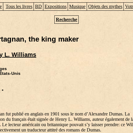
e
Tous les livres
BD
Expositions
Musique
Objets des mythes
Votr
Recherche
rtagnan, the king maker
y L. Williams
ges
 États-Unis
n
 *
an fut publié en anglais en 1901 sous le nom d’Alexandre Dumas. La
ion du français était signée de Henry L. Williams, auteur également de l
. Le lecteur américain ou britannique pouvait s’y laisser prendre: ce Wi
ffectivement un traducteur attitré des romans de Dumas.