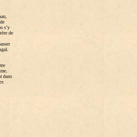
nan,
 de
os s’y
frère de
passer
ugal.
tre
thme.
nt dans
es