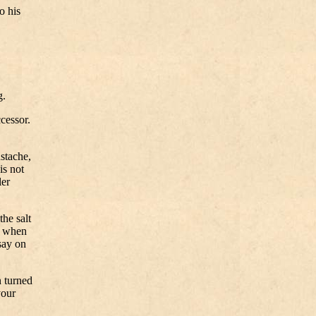
o his
g.
cessor.
stache,
is not
ler
the salt
rs when
say on
n turned
your