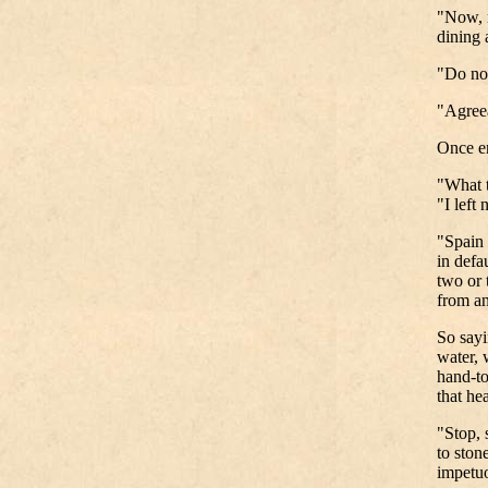
"Now, m
dining a
"Do not
"Agreea
Once en
"What t
"I left
"Spain 
in defa
two or 
from an
So sayi
water, 
hand-to
that he
"Stop, 
to ston
impetuo