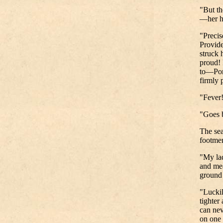
"But th
—her hu
"Precis
Provide
struck 
proud! 
to—Port
firmly 
"Fever!
"Goes b
The sea
footmen
"My lad
and mea
ground 
"Luckil
tighter
can nev
on one