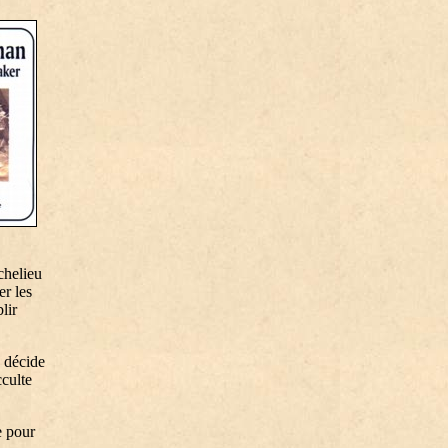
chelieu
er les
lir
 décide
cculte
e pour