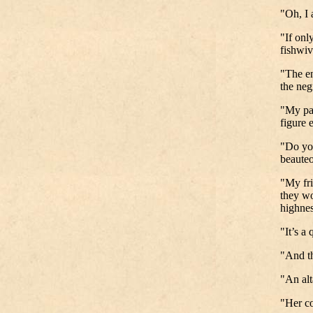
"Oh, I
"If onl
fishwiv
"The en
the neg
"My pat
figure 
"Do you
beaute
"My fri
they wo
highnes
"It’s a
"And th
"An alt
"Her co