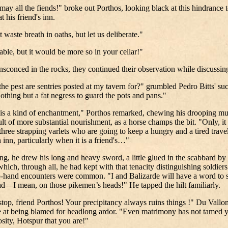
ay all the fiends!" broke out Porthos, looking black at this hindrance t
t his friend's inn.
 waste breath in oaths, but let us deliberate."
ble, but it would be more so in your cellar!"
sconced in the rocks, they continued their observation while discussin
he pest are sentries posted at my tavern for?" grumbled Pedro Bitts' suc
 nothing but a fat negress to guard the pots and pans."
is a kind of enchantment," Porthos remarked, chewing his drooping mu
ult of more substantial nourishment, as a horse champs the bit. "Only, it 
three strapping varlets who are going to keep a hungry and a tired trave
 inn, particularly when it is a friend's…"
ng, he drew his long and heavy sword, a little glued in the scabbard by 
which, through all, he had kept with that tenacity distinguishing soldie
-hand encounters were common. "I and Balizarde will have a word to 
ad—I mean, on those pikemen’s heads!" He tapped the hilt familiarly.
stop, friend Porthos! Your precipitancy always ruins things !" Du Vallo
e at being blamed for headlong ardor. "Even matrimony has not tamed 
sity, Hotspur that you are!"