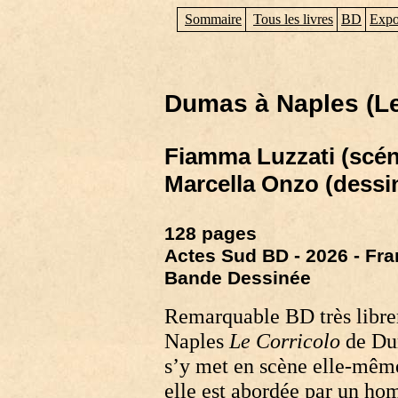
Sommaire
Tous les livres
BD
Expo
Dumas à Naples (Le
Fiamma Luzzati (scén
Marcella Onzo (dessin
128 pages
Actes Sud BD - 2026 - Fr
Bande Dessinée
Remarquable BD très librem
Naples
Le Corricolo
de Dum
s’y met en scène elle-même
elle est abordée par un hom