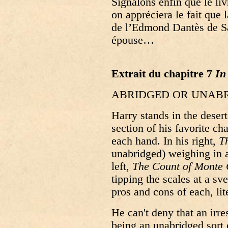
Signalons enfin que le liv
on appréciera le fait que 
de l’Edmond Dantès de Sa
épouse…
Extrait du chapitre 7
In
ABRIDGED OR UNABRIDG
Harry stands in the desert
section of his favorite c
each hand. In his right,
T
unabridged) weighing in a
left,
The Count of Monte 
tipping the scales at a s
pros and cons of each, lite
He can't deny that an irre
being an unabridged sort o