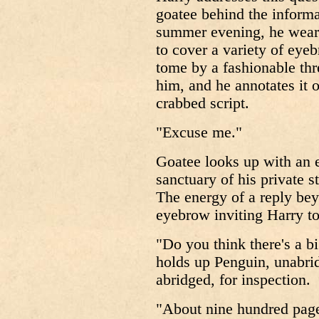
goatee behind the informa
summer evening, he wears 
to cover a variety of eye
tome by a fashionable thr
him, and he annotates it o
crabbed script.
"Excuse me."
Goatee looks up with an e
sanctuary of his private 
The energy of a reply bey
eyebrow inviting Harry t
"Do you think there's a b
holds up Penguin, unabrid
abridged, for inspection.
"About nine hundred page