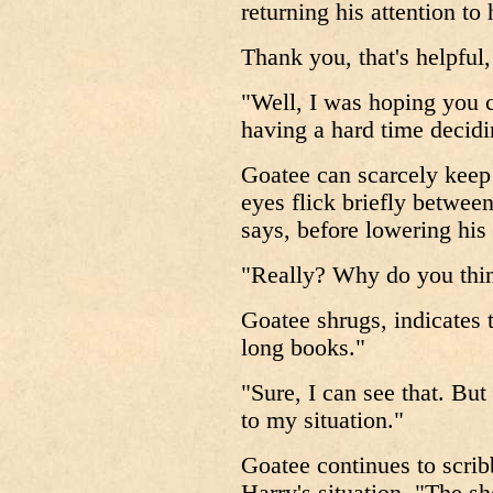
returning his attention to 
Thank you, that's helpful,
"Well, I was hoping you co
having a hard time decidi
Goatee can scarcely keep 
eyes flick briefly betwee
says, before lowering his
"Really? Why do you thi
Goatee shrugs, indicates 
long books."
"Sure, I can see that. Bu
to my situation."
Goatee continues to scribb
Harry's situation. "The sh