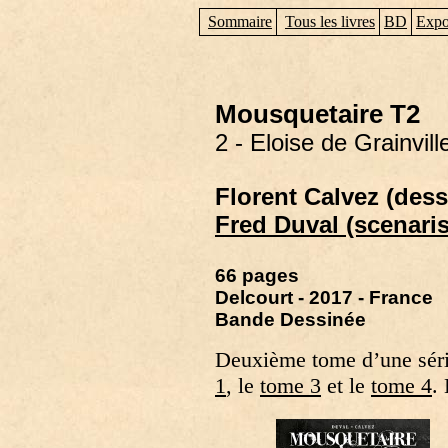
Sommaire
Tous les livres
BD
Expo
Mousquetaire T2
2 - Eloise de Grainvill
Florent Calvez (dess
Fred Duval (scenaris
66 pages
Delcourt - 2017 - France
Bande Dessinée
Deuxième tome d’une séri
1
, le
tome 3
et le
tome 4
.