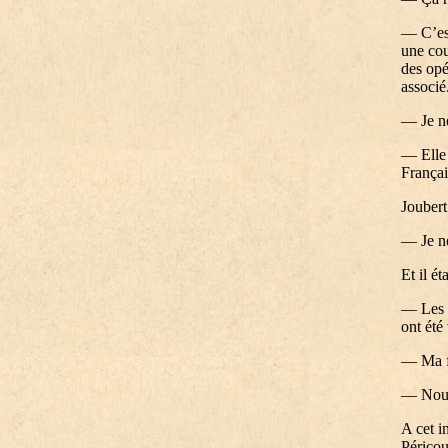
— C’est
une cou
des opé
associé
— Je ne
— Elle 
Françai
Joubert 
— Je n
Et il ét
— Les s
ont été
— Ma f
— Nous 
A cet i
Péricou