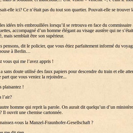
sait-elle ici? Ce n’était pas du tout son quartier. Pouvait-elle se trouver l
?
t les idées très embrouillées lorsqu’il se retrouva en face du commissaire 
uettes, accompagné d’un homme élégant au visage austère qui ne s’étai
é, mais semblait être son supérieur.
pensons, dit le policier, que vous étiez parfaitement informé du voyag
épouse à Berlin…
 vous qui me l’avez appris !
a sans doute utilisé des faux papiers pour descendre du train et elle att
 part que vous veniez la rejoindre...
plaisantez !
l’air?
’autre homme qui reprit la parole. On aurait dit quelqu’un d’un ministèr
 ? Il ouvrit une chemise cartonnée.
aissez-vous la Manzel-Fraunhofer-Gesellschaft ?
 me dit rien.