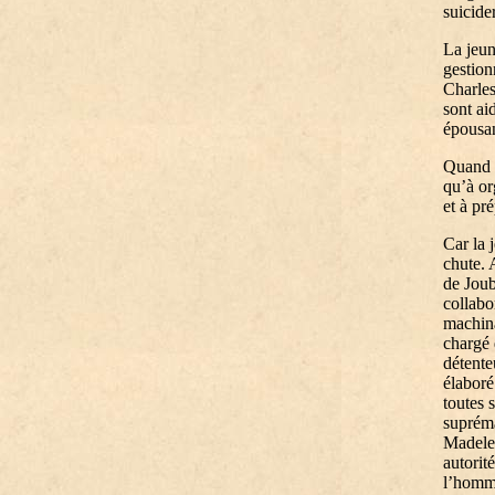
suicider
La jeun
gestion
Charles
sont ai
épousan
Quand M
qu’à or
et à pr
Car la 
chute. 
de Joub
collabo
machina
chargé 
détente
élaboré
toutes 
supréma
Madelei
autorit
l’homme