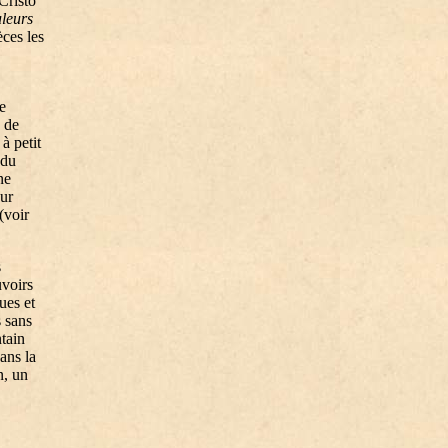
Cristo
leurs
èces les
e
x de
à petit
 du
ne
eur
(voir
s
uvoirs
ues et
s sans
tain
dans la
n, un