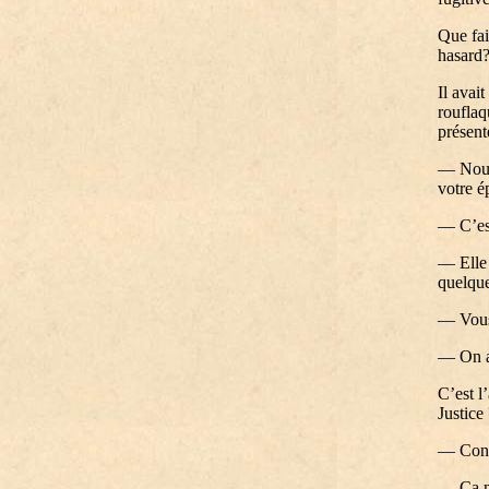
Que fai
hasard
Il avai
rouflaq
présent
— Nous 
votre 
— C’est
— Elle 
quelque
— Vous 
— On a 
C’est l
Justice
— Conn
— Ça ne