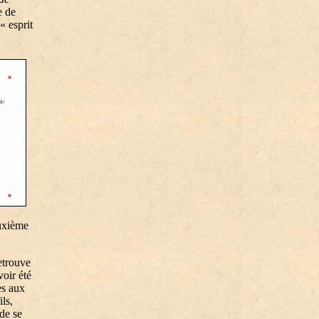
e de
« esprit
euxième
etrouve
voir été
es aux
ils,
 de se