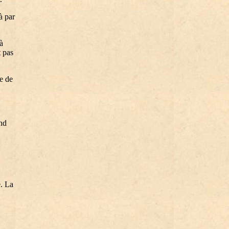
à par
à
t pas
e de
end
e. La