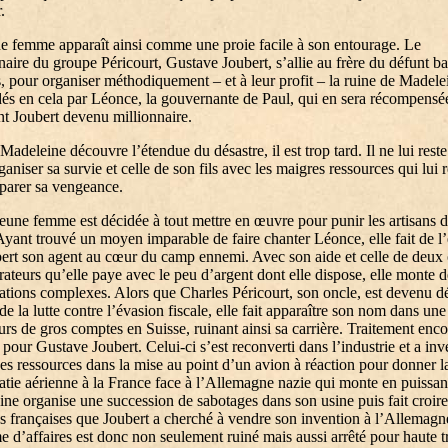
.
e femme apparaît ainsi comme une proie facile à son entourage. Le
naire du groupe Péricourt, Gustave Joubert, s’allie au frère du défunt ba
, pour organiser méthodiquement – et à leur profit – la ruine de Madelei
dés en cela par Léonce, la gouvernante de Paul, qui en sera récompensé
t Joubert devenu millionnaire.
adeleine découvre l’étendue du désastre, il est trop tard. Il ne lui reste
ganiser sa survie et celle de son fils avec les maigres ressources qui lui r
éparer sa vengeance.
jeune femme est décidée à tout mettre en œuvre pour punir les artisans d
Ayant trouvé un moyen imparable de faire chanter Léonce, elle fait de l
ert son agent au cœur du camp ennemi. Avec son aide et celle de deux 
rateurs qu’elle paye avec le peu d’argent dont elle dispose, elle monte d
tions complexes. Alors que Charles Péricourt, son oncle, est devenu d
de la lutte contre l’évasion fiscale, elle fait apparaître son nom dans une 
urs de gros comptes en Suisse, ruinant ainsi sa carrière. Traitement enco
 pour Gustave Joubert. Celui-ci s’est reconverti dans l’industrie et a inve
ses ressources dans la mise au point d’un avion à réaction pour donner l
tie aérienne à la France face à l’Allemagne nazie qui monte en puissan
ne organise une succession de sabotages dans son usine puis fait croir
és françaises que Joubert a cherché à vendre son invention à l’Allemagn
 d’affaires est donc non seulement ruiné mais aussi arrêté pour haute t