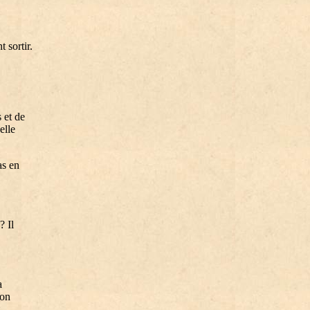
t sortir.
 et de
elle
as en
? Il
a
ion
.