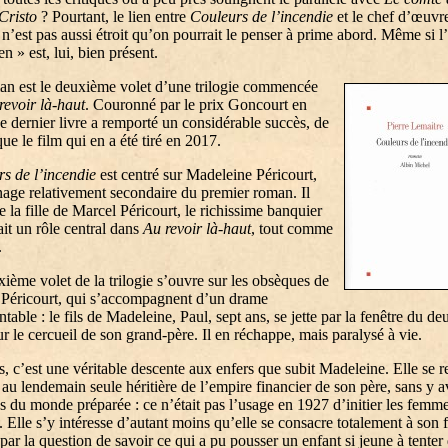
Cristo
? Pourtant, le lien entre
Couleurs de l’incendie
et le chef d’œuvr
’est pas aussi étroit qu’on pourrait le penser à prime abord. Même si l’
n » est, lui, bien présent.
n est le deuxième volet d’une trilogie commencée
revoir là-haut
. Couronné par le prix Goncourt en
e dernier livre a remporté un considérable succès, de
e le film qui en a été tiré en 2017.
s de l’incendie
est centré sur Madeleine Péricourt,
age relativement secondaire du premier roman. Il
de la fille de Marcel Péricourt, le richissime banquier
ait un rôle central dans
Au revoir là-haut
, tout comme
.
ième volet de la trilogie s’ouvre sur les obsèques de
Péricourt, qui s’accompagnent d’un drame
table : le fils de Madeleine, Paul, sept ans, se jette par la fenêtre du d
ur le cercueil de son grand-père. Il en réchappe, mais paralysé à vie.
s, c’est une véritable descente aux enfers que subit Madeleine. Elle se r
 au lendemain seule héritière de l’empire financier de son père, sans y a
s du monde préparée : ce n’était pas l’usage en 1927 d’initier les femm
s. Elle s’y intéresse d’autant moins qu’elle se consacre totalement à son f
par la question de savoir ce qui a pu pousser un enfant si jeune à tenter