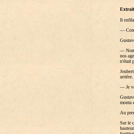
Extrai
Il enfil
— Comm
Gustave
— Non, 
nos age
n'était
Joubert
arrière.
— Je va
Gustave
monta en
Au prem
Sur le 
hauteur
fugitiv