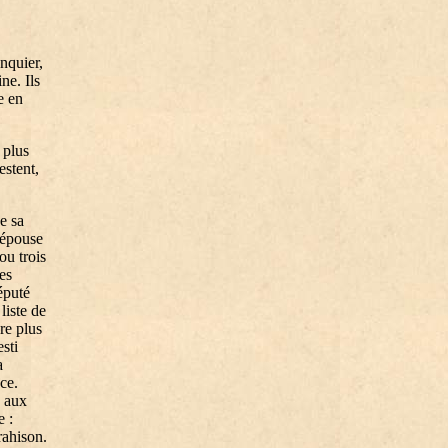
nquier,
ne. Ils
e en
 plus
estent,
e sa
’épouse
ou trois
es
éputé
liste de
re plus
sti
a
ce.
e aux
e :
rahison.