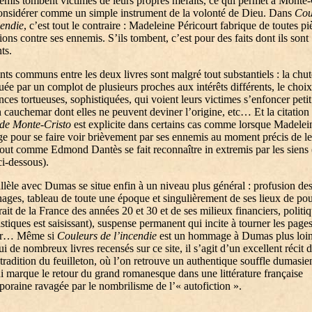
emis tombent victimes de leurs propres méfaits, ce qui permet à Monte-
onsidérer comme un simple instrument de la volonté de Dieu. Dans
Cou
cendie
, c’est tout le contraire : Madeleine Péricourt fabrique de toutes pi
ions contre ses ennemis. S’ils tombent, c’est pour des faits dont ils sont
ts.
nts communs entre les deux livres sont malgré tout substantiels : la chut
ée par un complot de plusieurs proches aux intérêts différents, le choi
ces tortueuses, sophistiquées, qui voient leurs victimes s’enfoncer petit 
 cauchemar dont elles ne peuvent deviner l’origine, etc… Et la citation
de Monte-Cristo
est explicite dans certains cas comme lorsque Madelei
ge pour se faire voir brièvement par ses ennemis au moment précis de l
tout comme Edmond Dantès se fait reconnaître in extremis par les siens 
ci-dessous).
llèle avec Dumas se situe enfin à un niveau plus général : profusion de
ages, tableau de toute une époque et singulièrement de ses lieux de po
trait de la France des années 20 et 30 et de ses milieux financiers, politiq
istiques est saisissant), suspense permanent qui incite à tourner les page
ter… Même si
Couleurs de l’incendie
est un hommage à Dumas plus loin
ui de nombreux livres recensés sur ce site, il s’agit d’un excellent récit 
tradition du feuilleton, où l’on retrouve un authentique souffle dumasie
ui marque le retour du grand romanesque dans une littérature française
oraine ravagée par le nombrilisme de l’« autofiction ».