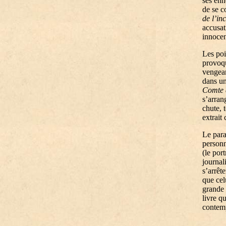
ses enn
de se c
de l’in
accusat
innocen
Les poi
provoqu
vengean
dans un
Comte 
s’arran
chute, 
extrait 
Le para
personn
(le por
journal
s’arrê
que cel
grande 
livre q
contemp