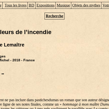
e
Tous les livres
BD
Expositions
Musique
Objets des mythes
Votr
Recherche
eurs de l’incendie
re Lemaître
ges
Michel - 2018 - France
n
 **
 ne pas inclure dans pastichesdumas un roman que son auteur désigne
e ligne de ses notes finales, comme un «
hommage à mon maître Dum
 toutes les critiques ou à peu près soulignent le parallèle avec
Le comte 