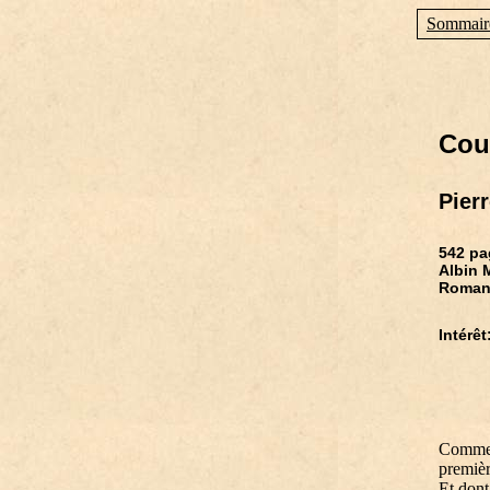
Sommair
Coul
Pier
542 pa
Albin 
Roma
Intérêt:
Comment
premièr
Et dont