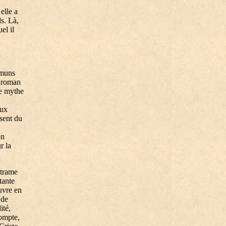
elle a
ls. Là,
el il
mmuns
e roman
le mythe
aux
bsent du
on
r la
 trame
tante
uvre en
 de
ité,
compte,