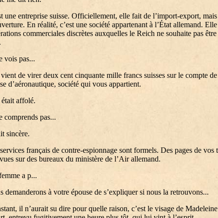
 une entreprise suisse. Officiellement, elle fait de l’import-export, mais
verture. En réalité, c’est une société appartenant à l’État allemand. Elle 
rations commerciales discrètes auxquelles le Reich ne souhaite pas être
.
 vois pas...
vient de virer deux cent cinquante mille francs suisses sur le compte de
se d’aéronautique, société qui vous appartient.
était affolé.
e comprends pas...
ait sincère.
ervices français de contre-espionnage sont formels. Des pages de vos 
 vues sur des bureaux du ministère de l’Air allemand.
emme a p...
demanderons à votre épouse de s’expliquer si nous la retrouvons...
nstant, il n’aurait su dire pour quelle raison, c’est le visage de Madeleine
rt, entrevu fugitivement une heure plus tôt, qui lui vint à l’esprit.