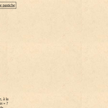
e pastiche
, à la
as
» ?
de