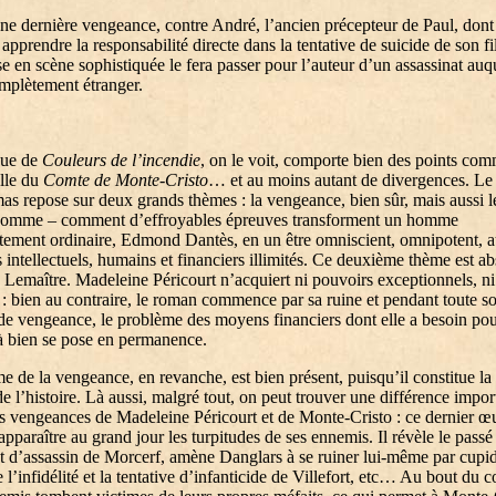
ne dernière vengeance, contre André, l’ancien précepteur de Paul, dont 
r apprendre la responsabilité directe dans la tentative de suicide de son fi
e en scène sophistiquée le fera passer pour l’auteur d’un assassinat auqu
omplètement étranger.
gue de
Couleurs de l’incendie
, on le voit, comporte bien des points co
lle du
Comte de Monte-Cristo
… et au moins autant de divergences. L
s repose sur deux grands thèmes : la vengeance, bien sûr, mais aussi 
homme – comment d’effroyables épreuves transforment un homme
ement ordinaire, Edmond Dantès, en un être omniscient, omnipotent, 
intellectuels, humains et financiers illimités. Ce deuxième thème est a
e Lemaître. Madeleine Péricourt n’acquiert ni pouvoirs exceptionnels, ni
 : bien au contraire, le roman commence par sa ruine et pendant toute s
e vengeance, le problème des moyens financiers dont elle a besoin pou
 bien se pose en permanence.
e de la vengeance, en revanche, est bien présent, puisqu’il constitue la
 l’histoire. Là aussi, malgré tout, on peut trouver une différence impor
es vengeances de Madeleine Péricourt et de Monte-Cristo : ce dernier œ
 apparaître au grand jour les turpitudes de ses ennemis. Il révèle le passé
 et d’assassin de Morcerf, amène Danglars à se ruiner lui-même par cupid
l’infidélité et la tentative d’infanticide de Villefort, etc… Au bout du 