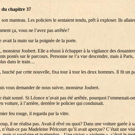
t du chapitre 37
a son manteau. Les policiers le sentaient tendu, prêt à exploser. Ils allaien
ent ça, vous ne l’avez pas arrêtée?
 avait la main sur la poignée de la porte.
monsieur Joubert. Elle a réussi à échapper à la vigilance des douaniers
nts postés sur le parcours. Personne ne l’a vue descendre, mais à Paris, 
 plus dans le train…
, fauché par cette nouvelle, fixa tour à tour les deux hommes. Il fit un p
is vous demander de nous suivre, monsieur Joubert.
 était sonné. Si Léonce n’avait pas été arrêtée, pourquoi l’emmenait-on
 voiture, à l’arrière, derrière le policier qui conduisait.
ier feu rouge, il regarda par la vitre.
coup, il ne réalisa pas. Avait-il rêvé ou quoi? Dans une voiture garée à s
, n’était-ce pas Madeleine Péricourt qu’il avait aperçue? C’était une vis
e, mais si soudaine et inattendue... Une vision « violente », c’était le mot