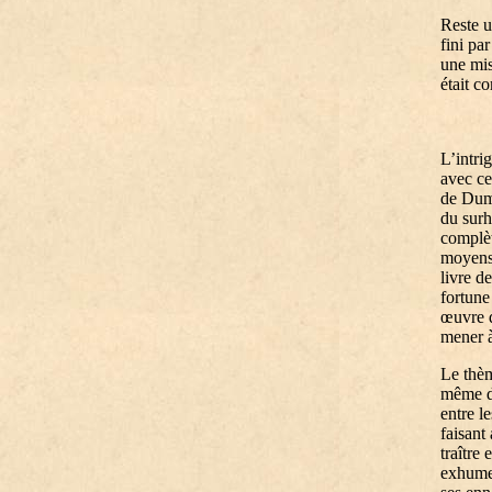
Reste u
fini pa
une mis
était c
L’intri
avec ce
de Duma
du sur
complèt
moyens 
livre d
fortune
œuvre d
mener à
Le thèm
même de
entre l
faisant
traître
exhume 