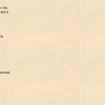
 c’est
sert à
 la
travaux