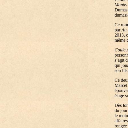
Monte-
Dumas n
dumasie
Ce roma
par
Au 
2013, c
même qu
Couleur
personn
s’agit 
qui jou
son fils
Ce deux
Marcel 
épouvan
étage s
Dès lor
du jour
le moin
affaire
rongée 