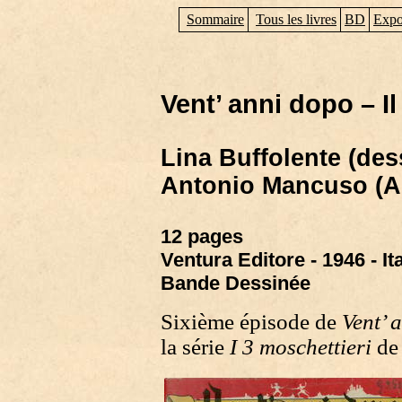
Sommaire
Tous les livres
BD
Expo
Vent’ anni dopo – I
Lina Buffolente (des
Antonio Mancuso (An
12 pages
Ventura Editore - 1946 - Ita
Bande Dessinée
Sixième épisode de
Vent’ 
la série
I 3 moschettieri
de 