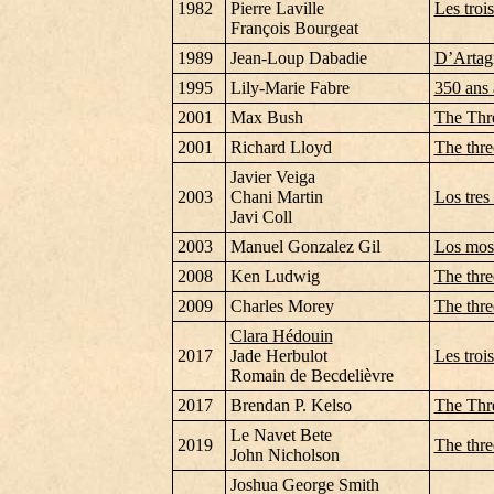
1982
Pierre Laville
Les troi
François Bourgeat
1989
Jean-Loup Dabadie
D’Artag
1995
Lily-Marie Fabre
350 ans
2001
Max Bush
The Thr
2001
Richard Lloyd
The thre
Javier Veiga
2003
Chani Martin
Los tres
Javi Coll
2003
Manuel Gonzalez Gil
Los mosq
2008
Ken Ludwig
The thre
2009
Charles Morey
The thre
Clara Hédouin
2017
Jade Herbulot
Les troi
Romain de Becdelièvre
2017
Brendan P. Kelso
The Thr
Le Navet Bete
2019
The thre
John Nicholson
Joshua George Smith