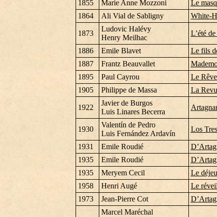
1855
Marie Anne Mozzoni
Le masqu
1864
Ali Vial de Sabligny
White-H
Ludovic Halévy
1873
L’été de
Henry Meilhac
1886
Emile Blavet
Le fils 
1887
Frantz Beauvallet
Mademoi
1895
Paul Cayrou
Le Rêve
1905
Philippe de Massa
La Revu
Javier de Burgos
1922
Artagnan
Luis Linares Becerra
Valentín de Pedro
1930
Los Tre
Luis Fernández Ardavín
1931
Emile Roudié
D’Artag
1935
Emile Roudié
D’Artag
1935
Meryem Cecil
Le déjeu
1958
Henri Augé
Le révei
1973
Jean-Pierre Cot
D’Artag
Marcel Maréchal