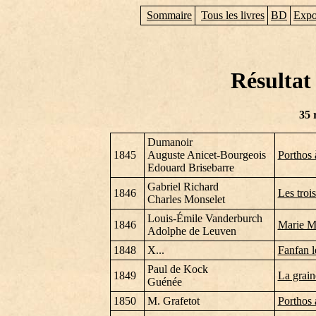
Sommaire
Tous les livres
BD
Expo
Résultat
35 
Dumanoir
1845
Auguste Anicet-Bourgeois
Porthos 
Edouard Brisebarre
Gabriel Richard
1846
Les troi
Charles Monselet
Louis-Émile Vanderburch
1846
Marie M
Adolphe de Leuven
1848
X...
Fanfan l
Paul de Kock
1849
La grain
Guénée
1850
M. Grafetot
Porthos 