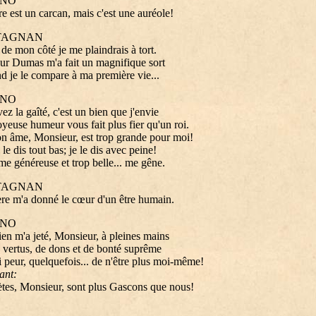
NO
re est un carcan, mais c'est une auréole!
TAGNAN
 de mon côté je me plaindrais à tort.
r Dumas m'a fait un magnifique sort
d je le compare à ma première vie...
NO
ez la gaîté, c'est un bien que j'envie
oyeuse humeur vous fait plus fier qu'un roi.
 âme, Monsieur, est trop grande pour moi!
le dis tout bas; je le dis avec peine!
me généreuse et trop belle... me gêne.
TAGNAN
e m'a donné le cœur d'un être humain.
NO
ien m'a jeté, Monsieur, à pleines mains
 vertus, de dons et de bonté suprême
i peur, quelquefois... de n'être plus moi-même!
iant:
tes, Monsieur, sont plus Gascons que nous!