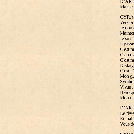
D’AR
Mais ce
CYRA
Vers la 
Je dout
Mainten
Je suis
Il pas
C'est m
Clame à
C'est m
Dédaign
C'est l
Mon gu
Symbole
Vivant 
Héroïqu
Mon nez
D’AR
Le rêve
Et main
Vous de