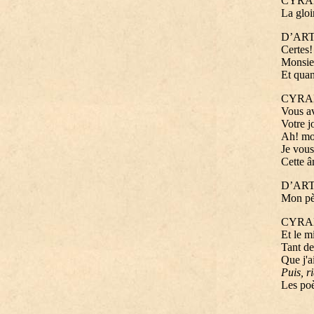
CYRA
La gloi
D’AR
Certes!
Monsieu
Et quan
CYRA
Vous av
Votre j
Ah! mon
Je vous 
Cette â
D’AR
Mon pèr
CYRA
Et le m
Tant de
Que j'a
Puis, r
Les poè