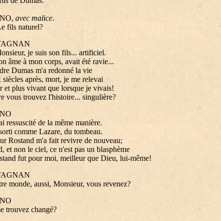
 fils de Dumas.
NO,
avec malice
.
e fils naturel?
TAGNAN
sieur, je suis son fils... artificiel.
n âme à mon corps, avait été ravie...
dre Dumas m'a redonné la vie
 siècles après, mort, je me relevai
er et plus vivant que lorsque je vivais!
e vous trouvez l'histoire... singulière?
NO
ai ressuscité de la même manière.
 sorti comme Lazare, du tombeau.
r Rostand m'a fait revivre de nouveau;
, et non le ciel, ce n'est pas un blasphème
tand fut pour moi, meilleur que Dieu, lui-même!
TAGNAN
tre monde, aussi, Monsieur, vous revenez?
NO
e trouvez changé?