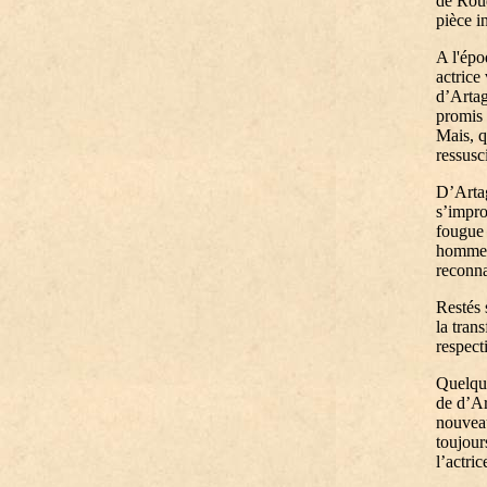
de Roud
pièce i
A l'épo
actrice
d’Arta
promis 
Mais, q
ressusci
D’Artag
s’impro
fougue 
hommes 
reconna
Restés 
la tran
respect
Quelque
de d’Ar
nouveau
toujour
l’actri