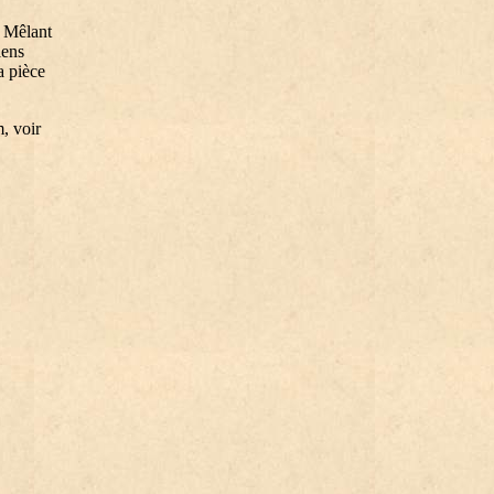
. Mêlant
iens
a pièce
, voir