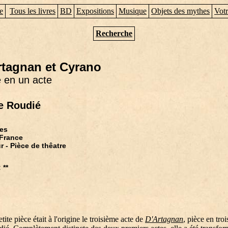
e
Tous les livres
BD
Expositions
Musique
Objets des mythes
Votr
Recherche
rtagnan et Cyrano
 en un acte
e Roudié
es
 France
 - Pièce de thêatre
 **
tite pièce était à l'origine le troisième acte de
D'Artagnan
, pièce en troi