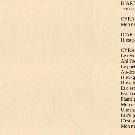
D’AR
Je n'ose
CYRA
Mon n
D’AR
I1 est 
CYRA
Le rêve
Ah! l'o
Le poèt
Au-dess
I1 exagè
I1 exalt
Et c es
Est-il 
Planté 
Mon ne
Une mar
Et s'il
C'est q
Mon nez