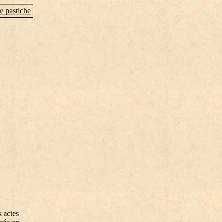
e pastiche
s actes