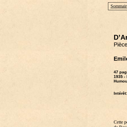
Sommair
D’A
Pièce
Emil
47 pag
1935 -
Humour
Intérêt:
Cette pe