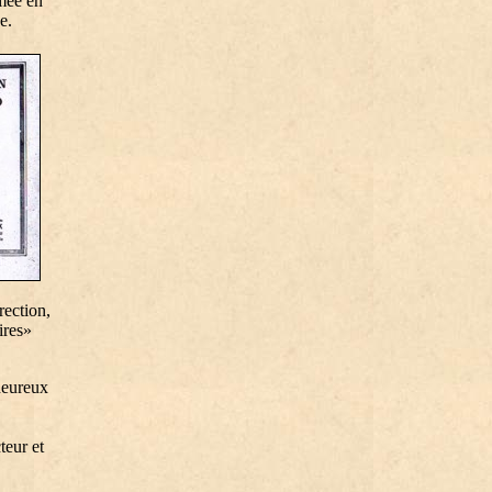
rmée en
e.
rection,
ires»
heureux
teur et