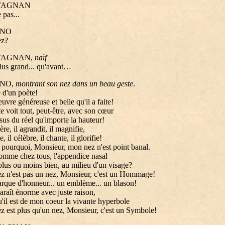
TAGNAN
 pas...
NO
ez?
TAGNAN,
naïf
plus grand... qu'avant…
NO,
montrant son nez dans un beau geste
.
 d'un poète!
euvre généreuse et belle qu'il a faite!
e voit tout, peut-être, avec son cœur
us du réel qu'importe la hauteur!
re, il agrandit, il magnifie,
e, il célèbre, il chante, il glorifie!
t pourquoi, Monsieur, mon nez n'est point banal.
comme chez tous, l'appendice nasal
plus ou moins bien, au milieu d'un visage?
z n'est pas un nez, Monsieur, c'est un Hommage!
que d'honneur... un emblème... un blason!
 paraît énorme avec juste raison,
u'il est de mon coeur la vivante hyperbole
 est plus qu'un nez, Monsieur, c'est un Symbole!