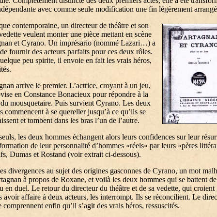
ié. Complètement distincte des deux premiers actes, elle a été transfo
ndépendante avec comme seule modification une fin légèrement arrangé
que contemporaine, un directeur de théâtre et son
 vedette veulent monter une pièce mettant en scène
gnan et Cyrano. Un imprésario (nommé Lazari…) a
de fournir des acteurs parfaits pour ces deux rôles.
uelque peu spirite, il envoie en fait les vrais héros,
tés.
nan arrive le premier. L’actrice, croyant à un jeu,
vise en Constance Bonacieux pour répondre à la
du mousquetaire. Puis survient Cyrano. Les deux
commencent à se quereller jusqu’à ce qu’ils se
issent et tombent dans les bras l’un de l’autre.
seuls, les deux hommes échangent alors leurs confidences sur leur résur
sformation de leur personnalité d’hommes «réels» par leurs «pères littéra
ifs, Dumas et Rostand (voir extrait ci-dessous).
s divergences au sujet des origines gasconnes de Cyrano, un mot mal
tagnan à propos de Roxane, et voilà les deux hommes qui se battent de
 en duel. Le retour du directeur du théâtre et de sa vedette, qui croient
s avoir affaire à deux acteurs, les interrompt. Ils se réconcilient. Le direc
ce comprennent enfin qu’il s’agit des vrais héros, ressuscités.