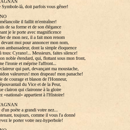
TAGNAN
 Symbole-là, doit parfois vous gêner!
NO
mélancolie il faillit m'entraîner!
ais de sa forme et de son élégance
ant je le porte avec magnificence
 fier de mon nez, il a fait mon renom
se devant moi pour annoncer mon nom,
on ambassadeur, dont la simple éloquence
 tous: Cyrano!... Messieurs, faites silence!
on noble étendard, qui, flottant sous mon front,
e l'ironie et méprise l'affront...
'éclaireur qui part, devançant ma moustache,
idon valeureux! mon drapeau! mon panache!
 de courage et blason de l'Honneur,
épouvantail du Vice et de la Peur,
e clairon qui claironne à la gloire
 «national» appartient à l'Histoire!
TAGNAN
 d'un poète a grandi votre nez...
tenant, toujours, comme il vous l'a donné
vez le porter votre nez-hyperbole!