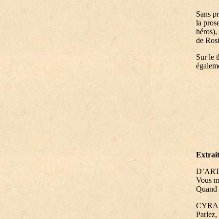
Sans pr
la pros
héros),
de Rost
Sur le 
égalem
Extrai
D’AR
Vous me
Quand v
CYRA
Parlez, 