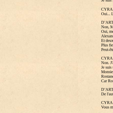
Je suis
CYRA
Oui... L
D’AR
Non, Mon
Oui, mo
Alexan
Et deux
Plus fi
Peut-êtr
CYRA
Non. J'
Je suis
Monsieu
Rostand
Car Ros
D’AR
De l'au
CYRA
Vous m