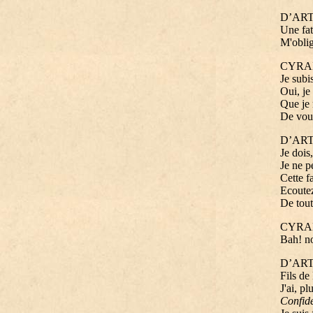
D’AR
Une fata
M'oblig
CYRA
Je subi
Oui, je
Que je 
De voul
D’AR
Je dois
Je ne p
Cette fa
Ecoutez
De tout
CYRA
Bah! no
D’AR
Fils de
J'ai, pl
Confide