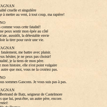
TAGNAN
lité cruelle et singulière
e à mettre au vent, à tout coup, ma rapière!
NO
s comme vous cette fatalité!
 ne peux sentir mon épée au côté
n'aie, aussitôt, la détestable envie
oir la tirer pour ravir une vie.
TAGNAN
, fatalement, me battre avec plaisir.
eux hésiter, je ne peux pas choisir!
talité, je la tiens de mon père.
 mon histoire, elle n'est point vulgaire
 autre que moi, vous ne la croiriez pas.
NO
us sommes Gascons. Je vous suis pas à pas.
TAGNAN
 Bertrand de Batz, seigneur de Castelmore
us que lui, peut-être, un autre père, encore.
ntiel
: